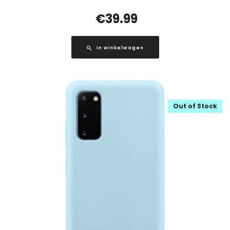
€
39.99
In winkelwagen
Out of Stock