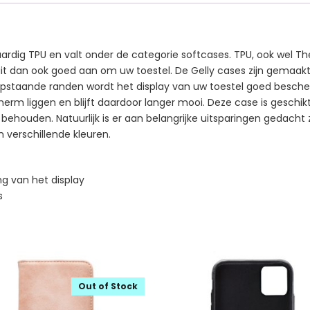
rdig TPU en valt onder de categorie softcases. TPU, ook wel The
sluit dan ook goed aan om uw toestel. De Gelly cases zijn gemaa
n opstaande randen wordt het display van uw toestel goed besch
scherm liggen en blijft daardoor langer mooi. Deze case is geschi
 behouden. Natuurlijk is er aan belangrijke uitsparingen gedacht
in verschillende kleuren.
g van het display
s
Out of Stock