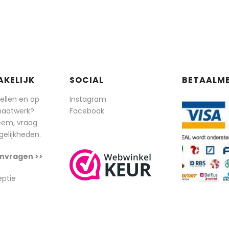
AKELIJK
SOCIAL
BETAALM
tellen en op
Instagram
maatwerk?
Facebook
eem, vraag
elijkheden.
nvragen >>
eptie