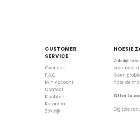
CUSTOMER
HOESIE Z
SERVICE
Zakelijk bes
Over ons
zoek naar 
F.A.Q.
Geen probl
Mijn Account
naar de mog
Contact
Offerte aa
Klachten
Retouren
Digitale rec
Zakelijk