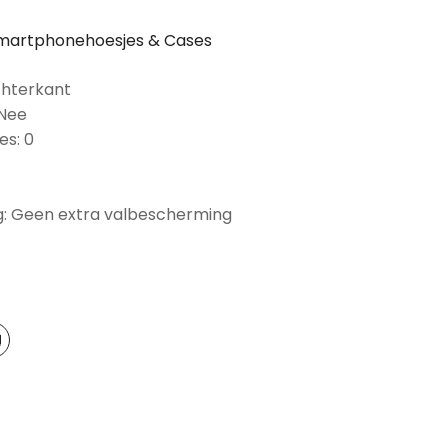
martphonehoesjes & Cases
chterkant
 Nee
es: 0
: Geen extra valbescherming