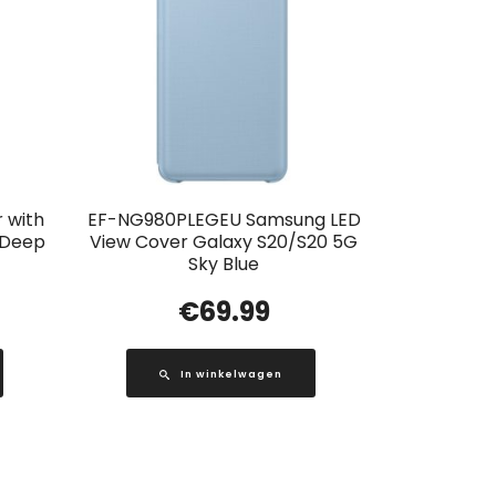
 with
EF-NG980PLEGEU Samsung LED
1 Deep
View Cover Galaxy S20/S20 5G
Sky Blue
€
69.99
In winkelwagen