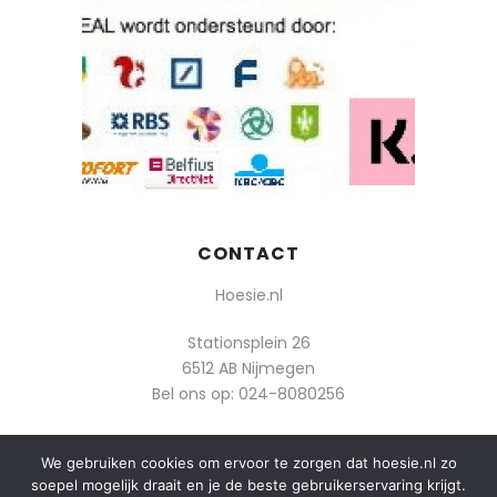
CONTACT
Hoesie.nl
Stationsplein 26
6512 AB Nijmegen
Bel ons op:
024-8080256
Of mail: info@hoesie.nl
We gebruiken cookies om ervoor te zorgen dat hoesie.nl zo
soepel mogelijk draait en je de beste gebruikerservaring krijgt.