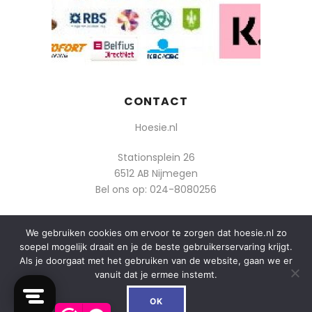
CONTACT
Hoesie.nl
Stationsplein 26
6512 AB Nijmegen
Bel ons op:
024-8080256
Of mail: info@hoesie.nl
We gebruiken cookies om ervoor te zorgen dat hoesie.nl zo
soepel mogelijk draait en je de beste gebruikerservaring krijgt.
Als je doorgaat met het gebruiken van de website, gaan we er
vanuit dat je ermee instemt.
0
© 2014-2025 Boozt - Hoesie.nl. All rights reserved.
OK
algemene voorwaarden