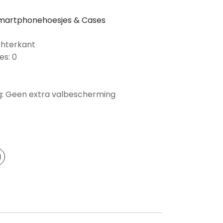
martphonehoesjes & Cases
chterkant
es: 0
: Geen extra valbescherming