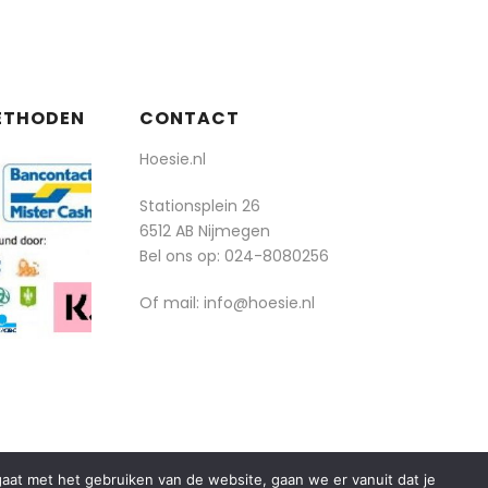
ETHODEN
CONTACT
Hoesie.nl
Stationsplein 26
6512 AB Nijmegen
Bel ons op:
024-8080256
Of mail: info@hoesie.nl
rgaat met het gebruiken van de website, gaan we er vanuit dat je