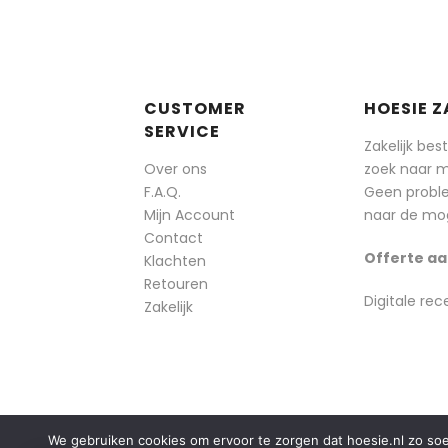
CUSTOMER
HOESIE Z
SERVICE
Zakelijk bes
Over ons
zoek naar 
F.A.Q.
Geen probl
Mijn Account
naar de mog
Contact
Offerte aa
Klachten
Retouren
Digitale rec
Zakelijk
We gebruiken cookies om ervoor te zorgen dat hoesie.nl zo soepe