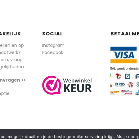
AKELIJK
SOCIAL
BETAALM
tellen en op
Instagram
maatwerk?
Facebook
eem, vraag
elijkheden.
nvragen >>
eptie
l mogelijk draait en je de beste gebruikerservaring krijgt. Als je doo