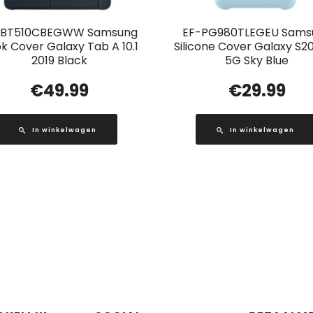
-BT510CBEGWW Samsung
EF-PG980TLEGEU Sams
k Cover Galaxy Tab A 10.1
Silicone Cover Galaxy S2
2019 Black
5G Sky Blue
€
49.99
€
29.99
In winkelwagen
In winkelwagen