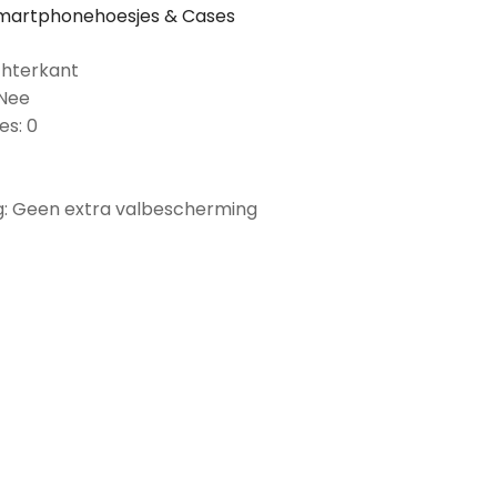
martphonehoesjes & Cases
chterkant
 Nee
es: 0
: Geen extra valbescherming