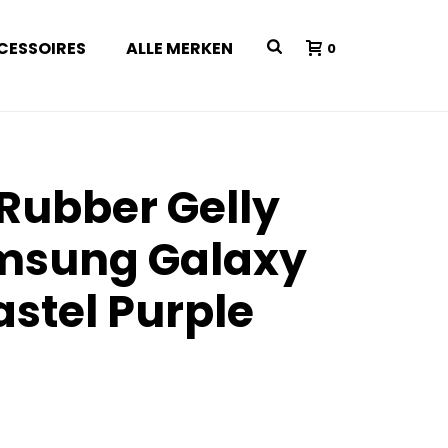
CESSOIRES
ALLE MERKEN
0
 Rubber Gelly
msung Galaxy
astel Purple