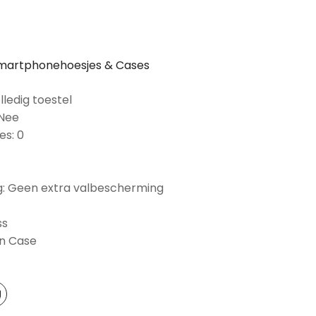
martphonehoesjes & Cases
lledig toestel
 Nee
es: 0
: Geen extra valbescherming
ss
on Case