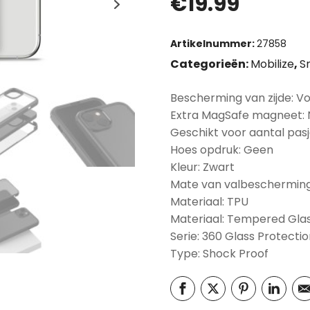
€
19.99
Artikelnummer:
27858
Categorieën:
Mobilize
,
S
Bescherming van zijde: Vo
Extra MagSafe magneet:
Geschikt voor aantal pasj
Hoes opdruk: Geen
Kleur: Zwart
Mate van valbescherming
Materiaal: TPU
Materiaal: Tempered Gla
Serie: 360 Glass Protecti
Type: Shock Proof