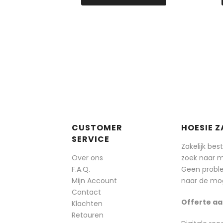
CUSTOMER
HOESIE Z
SERVICE
Zakelijk bes
Over ons
zoek naar 
F.A.Q.
Geen probl
Mijn Account
naar de mog
Contact
Offerte aa
Klachten
Retouren