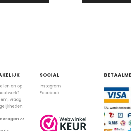
AKELIJK
SOCIAL
BETAALM
tellen en op
Instagram
maatwerk?
Facebook
eem, vraag
elijkheden.
nvragen >>