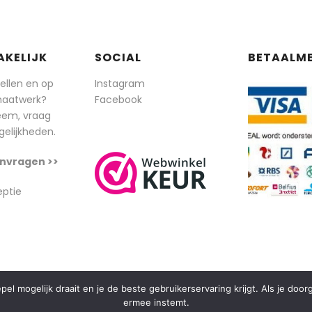
AKELIJK
SOCIAL
BETAALM
tellen en op
Instagram
maatwerk?
Facebook
eem, vraag
elijkheden.
nvragen >>
eptie
l mogelijk draait en je de beste gebruikerservaring krijgt. Als je doo
ermee instemt.