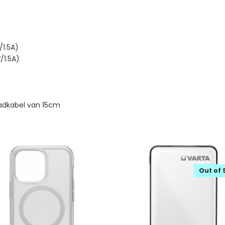
/1.5A)
/1.5A)
adkabel van 15cm
Out of 