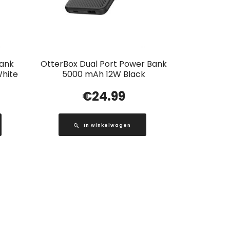
Bank
OtterBox Dual Port Power Bank
hite
5000 mAh 12W Black
€
24.99
In winkelwagen