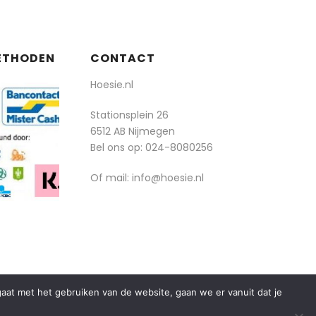
ETHODEN
CONTACT
Hoesie.nl
Stationsplein 26
6512 AB Nijmegen
Bel ons op:
024-8080256
Of mail: info@hoesie.nl
rgaat met het gebruiken van de website, gaan we er vanuit dat je