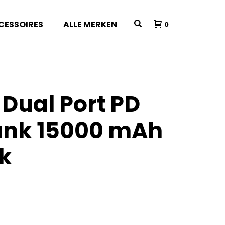
CESSOIRES
ALLE MERKEN
0
 Dual Port PD
ank 15000 mAh
k