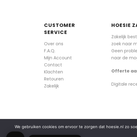
CUSTOMER
HOESIE Z
SERVICE
Zakelijk bes
Over ons
zoek naar 
F.A.Q.
Geen probl
Mijn Account
naar de mog
Contact
Offerte aa
Klachten
Retouren
Digitale rec
Zakelijk
We gebruiken cookies om ervoor te zorgen dat hoesie.nl zo soepe