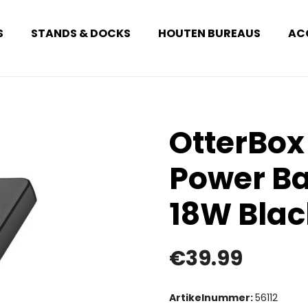
S
STANDS & DOCKS
HOUTEN BUREAUS
AC
OtterBox
Power B
18W Blac
€
39.99
Artikelnummer:
56112