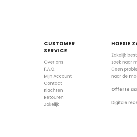
CUSTOMER
HOESIE Z
SERVICE
Zakelijk bes
Over ons
zoek naar 
F.A.Q.
Geen probl
Mijn Account
naar de mog
Contact
Offerte aa
Klachten
Retouren
Digitale rec
Zakelijk