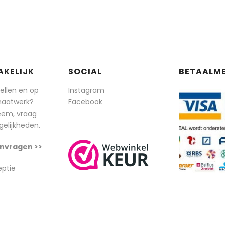
AKELIJK
SOCIAL
BETAALM
tellen en op
Instagram
maatwerk?
Facebook
eem, vraag
elijkheden.
nvragen >>
eptie