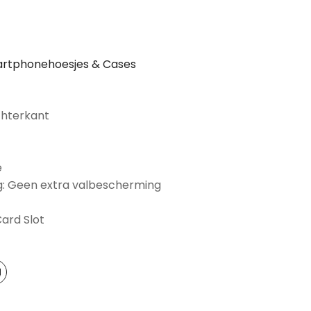
rtphonehoesjes & Cases
chterkant
e
: Geen extra valbescherming
Card Slot