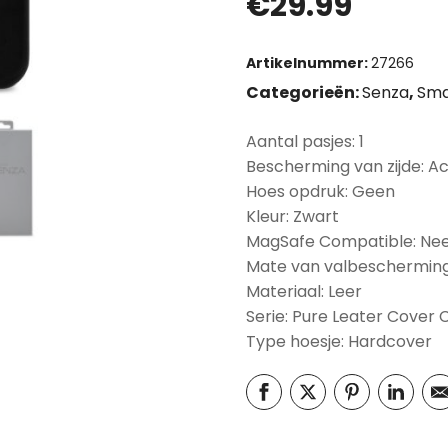
€
29.99
Artikelnummer:
27266
Categorieën:
Senza
,
Sma
Aantal pasjes: 1
Bescherming van zijde: A
Hoes opdruk: Geen
Kleur: Zwart
MagSafe Compatible: Ne
Mate van valbescherming
Materiaal: Leer
Serie: Pure Leater Cover 
Type hoesje: Hardcover