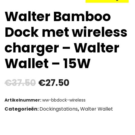
Walter Bamboo
Dock met wireless
charger – Walter
Wallet – 15W
Oorspronkelijke
Huidige
€
37.50
€
27.50
prijs
prijs
Artikelnummer:
ww-bbdock-wireless
was:
is:
Categorieën:
Dockingstations
,
Walter Wallet
€37.50.
€27.50.