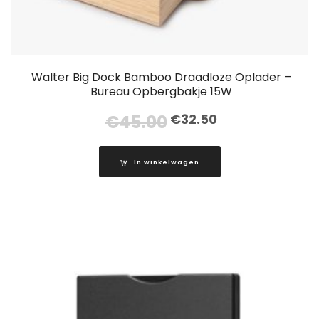
Walter Big Dock Bamboo Draadloze Oplader –
Bureau Opbergbakje 15W
Oorspronkelijke
Huidige
€
45.00
€
32.50
prijs
prijs
was:
is:
In winkelwagen
€45.00.
€32.50.