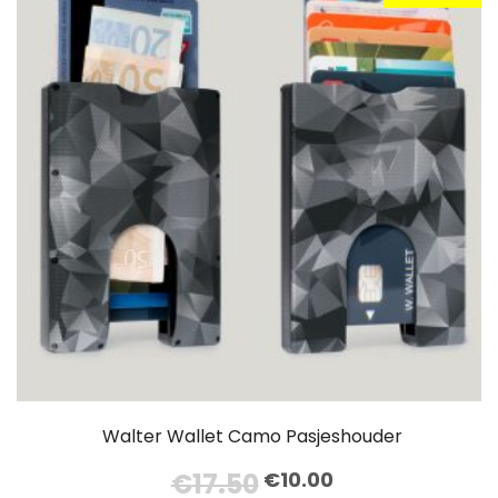
Walter Wallet Camo Pasjeshouder
Oorspronkelijke
Huidige
€
17.50
€
10.00