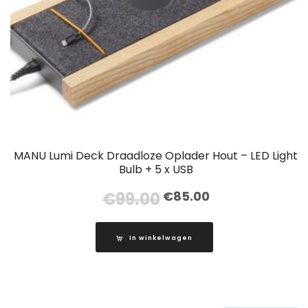
MANU Lumi Deck Draadloze Oplader Hout – LED Light
Bulb + 5 x USB
Oorspronkelijke
Huidige
€
99.00
€
85.00
prijs
prijs
was:
is:
In winkelwagen
€99.00.
€85.00.