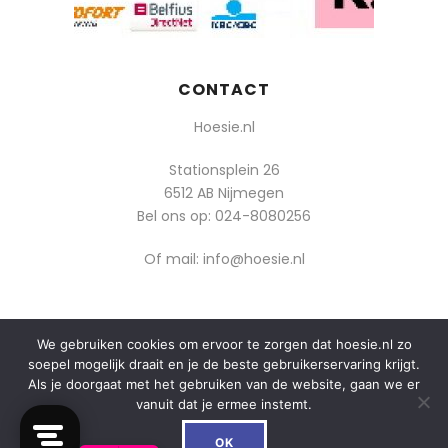
CONTACT
Hoesie.nl
Stationsplein 26
6512 AB Nijmegen
Bel ons op:
024-8080256
Of mail: info@hoesie.nl
We gebruiken cookies om ervoor te zorgen dat hoesie.nl zo
© 2014-2025 Boozt - Hoesie.nl. All rights reserved.
soepel mogelijk draait en je de beste gebruikerservaring krijgt.
algemene voorwaarden
Als je doorgaat met het gebruiken van de website, gaan we er
vanuit dat je ermee instemt.
privacy
0
De waardering van hoesie.nl bij
WebwinkelKeur Reviews
is
OK