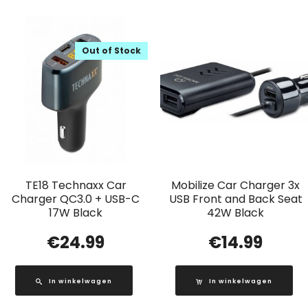
Out of Stock
TE18 Technaxx Car
Mobilize Car Charger 3x
Charger QC3.0 + USB-C
USB Front and Back Seat
17W Black
42W Black
€
24.99
€
14.99
In winkelwagen
In winkelwagen