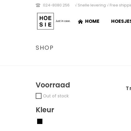
024-8080 256
√ Snelle levering √ Free shipp
HOME
HOESJE
SHOP
Voorraad
T
Out of stock
Kleur