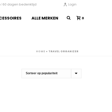
en √ 60 dagen bedenktijd
Login
CESSOIRES
ALLE MERKEN
0
HOME
»
TRAVEL ORGANIZER