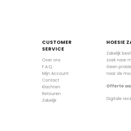
CUSTOMER
HOESIE Z
SERVICE
Zakelijk bes
Over ons
zoek naar 
F.A.Q.
Geen probl
Mijn Account
naar de mog
Contact
Offerte aa
Klachten
Retouren
Digitale rec
Zakelijk