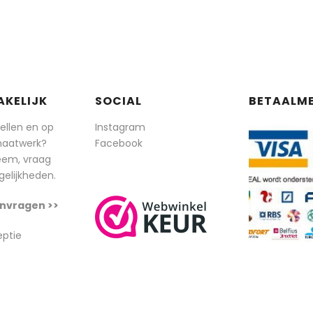
AKELIJK
SOCIAL
BETAALM
tellen en op
Instagram
maatwerk?
Facebook
eem, vraag
elijkheden.
nvragen >>
eptie