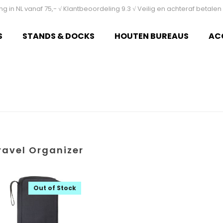
ing in NL vanaf 75,- √ Klantbeoordeling 9.3 √ Veilig en achteraf betal
S
STANDS & DOCKS
HOUTEN BUREAUS
AC
ravel Organizer
Out of Stock