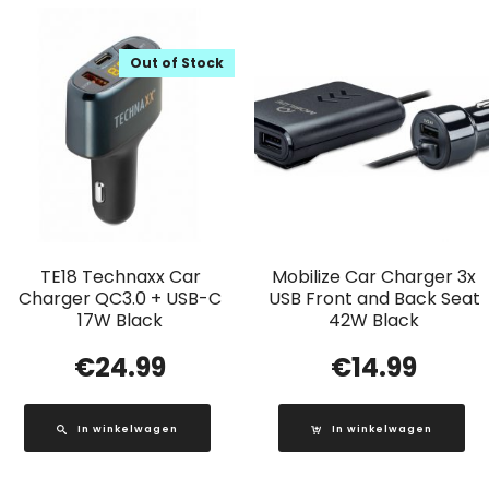
Out of Stock
TE18 Technaxx Car
Mobilize Car Charger 3x
Charger QC3.0 + USB-C
USB Front and Back Seat
17W Black
42W Black
€
24.99
€
14.99
In winkelwagen
In winkelwagen