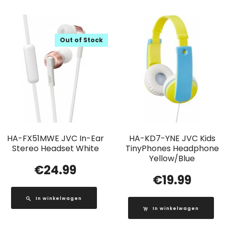
Out of Stock
HA-FX51MWE JVC In-Ear
HA-KD7-YNE JVC Kids
Stereo Headset White
TinyPhones Headphone
Yellow/Blue
€
24.99
€
19.99
In winkelwagen
In winkelwagen