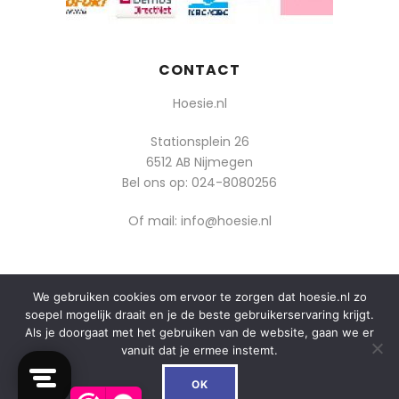
CONTACT
Hoesie.nl
Stationsplein 26
6512 AB Nijmegen
Bel ons op:
024-8080256
Of mail: info@hoesie.nl
We gebruiken cookies om ervoor te zorgen dat hoesie.nl zo
© 2014-2025 Boozt - Hoesie.nl. All rights reserved.
soepel mogelijk draait en je de beste gebruikerservaring krijgt.
algemene voorwaarden
Als je doorgaat met het gebruiken van de website, gaan we er
vanuit dat je ermee instemt.
privacy
0
De waardering van hoesie.nl bij
WebwinkelKeur Reviews
is
OK