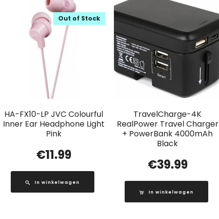
Out of Stock
HA-FX10-LP JVC Colourful
TravelCharge-4K
Inner Ear Headphone Light
RealPower Travel Charger
Pink
+ PowerBank 4000mAh
Black
€
11.99
€
39.99
In winkelwagen
In winkelwagen