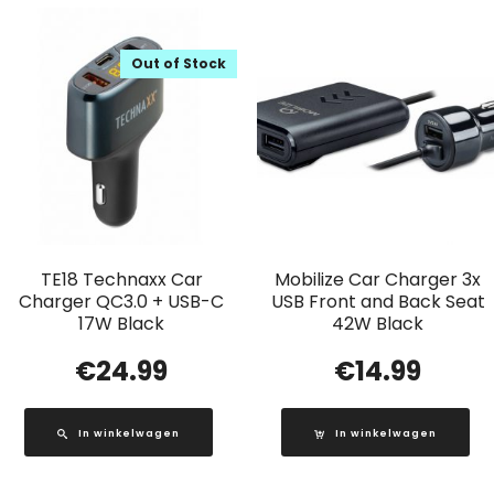
Out of Stock
TE18 Technaxx Car
Mobilize Car Charger 3x
Charger QC3.0 + USB-C
USB Front and Back Seat
17W Black
42W Black
€
24.99
€
14.99
In winkelwagen
In winkelwagen