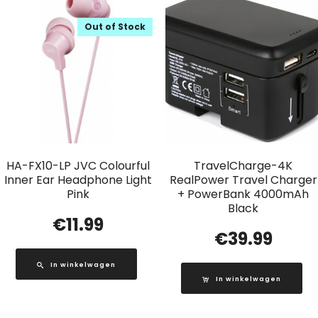
Out of Stock
HA-FX10-LP JVC Colourful
TravelCharge-4K
Inner Ear Headphone Light
RealPower Travel Charger
Pink
+ PowerBank 4000mAh
Black
€
11.99
€
39.99
In winkelwagen
In winkelwagen