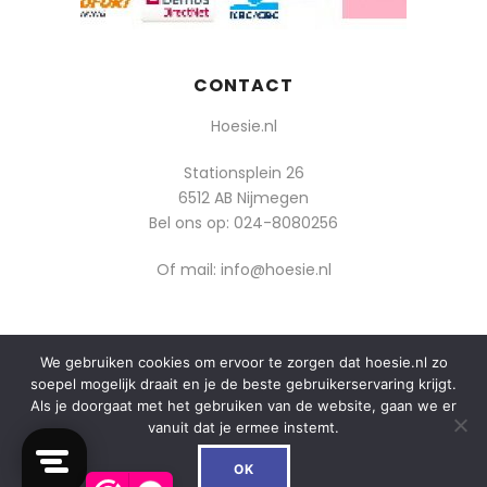
CONTACT
Hoesie.nl
Stationsplein 26
6512 AB Nijmegen
Bel ons op:
024-8080256
Of mail: info@hoesie.nl
We gebruiken cookies om ervoor te zorgen dat hoesie.nl zo
© 2014-2025 Boozt - Hoesie.nl. All rights reserved.
soepel mogelijk draait en je de beste gebruikerservaring krijgt.
algemene voorwaarden
Als je doorgaat met het gebruiken van de website, gaan we er
vanuit dat je ermee instemt.
privacy
0
De waardering van hoesie.nl bij
WebwinkelKeur Reviews
is
OK