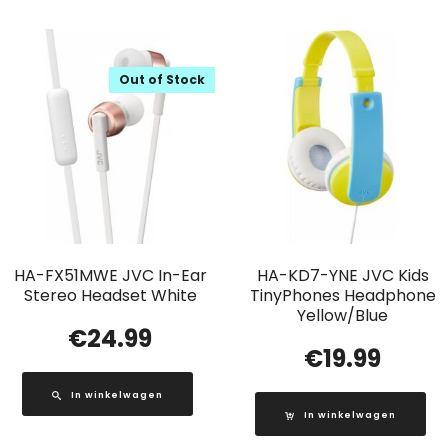
Out of Stock
HA-FX51MWE JVC In-Ear
HA-KD7-YNE JVC Kids
Stereo Headset White
TinyPhones Headphone
Yellow/Blue
€
24.99
€
19.99
In winkelwagen
In winkelwagen