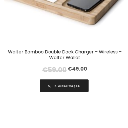
Walter Bamboo Double Dock Charger – Wireless –
Walter Wallet
Oorspronkelijke
Huidige
€
59.00
€
49.00
prijs
prijs
was:
is:
In winkelwagen
€59.00.
€49.00.