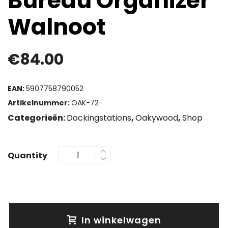
Bureau Organizer
Walnoot
€
84.00
EAN:
5907758790052
Artikelnummer:
OAK-72
Categorieën:
Dockingstations
,
Oakywood
,
Shop
Quantity
In winkelwagen