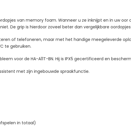
dopjes van memory foam. Wanneer u ze inknijpt en in uw oor doe
niet. De grip is hierdoor zoveel beter dan vergelijkbare oordopje
luisteren of telefoneren, maar met het handige meegeleverde op
VC te gebruiken.
leem voor de HA-A11T-BN. Hij is IPX5 gecertificeerd en besche
ssistent met zijn ingebouwde spraakfunctie.
fspelen in totaal)
)