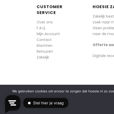
CUSTOMER
HOESIE Z
SERVICE
Zakelijk bes
Over ons
zoek naar 
F.A.Q.
Geen probl
Mijn Account
naar de mog
Contact
Offerte aa
Klachten
Retouren
Digitale rec
Zakelijk
We gebruiken cookies om ervoor te zorgen dat hoesie.nl zo soepe
© 2014-2025 Boozt - Hoesie.nl. All rights reserved.