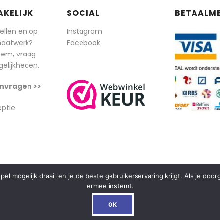
AKELIJK
SOCIAL
BETAALM
tellen en op
Instagram
maatwerk?
Facebook
eem, vraag
elijkheden.
nvragen >>
eptie
l mogelijk draait en je de beste gebruikerservaring krijgt. Als je doo
ermee instemt.
OK