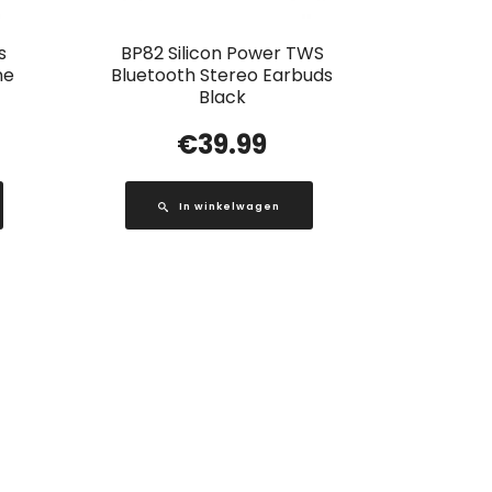
s
BP82 Silicon Power TWS
ne
Bluetooth Stereo Earbuds
Black
€
39.99
In winkelwagen