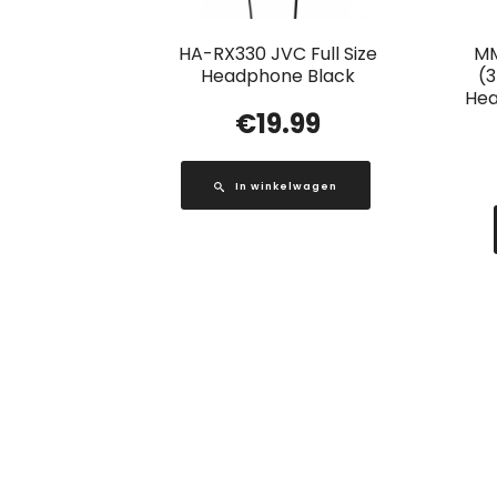
HA-RX330 JVC Full Size
MM
Headphone Black
(3
Hea
€
19.99
In winkelwagen