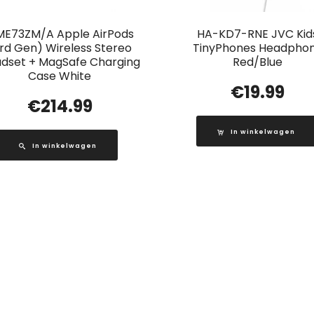
E73ZM/A Apple AirPods
HA-KD7-RNE JVC Kid
rd Gen) Wireless Stereo
TinyPhones Headpho
dset + MagSafe Charging
Red/Blue
Case White
€
19.99
€
214.99
In winkelwagen
In winkelwagen