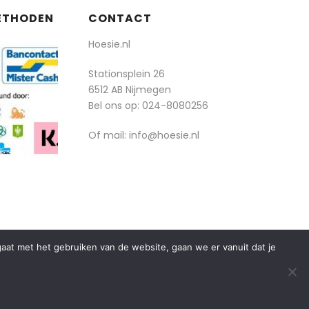
ETHODEN
CONTACT
Hoesie.nl
Stationsplein 26
6512 AB Nijmegen
Bel ons op:
024-8080256
Of mail: info@hoesie.nl
rgaat met het gebruiken van de website, gaan we er vanuit dat je
algemene voorwaarden
privacy