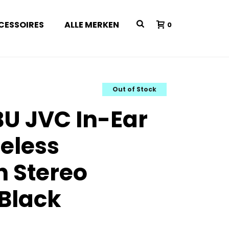
CESSOIRES
ALLE MERKEN
0
Out of Stock
U JVC In-Ear
reless
h Stereo
Black