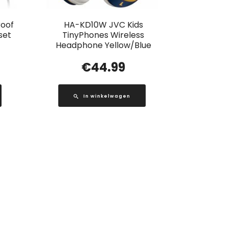
roof
HA-KD10W JVC Kids
set
TinyPhones Wireless
Headphone Yellow/Blue
€
44.99
In winkelwagen