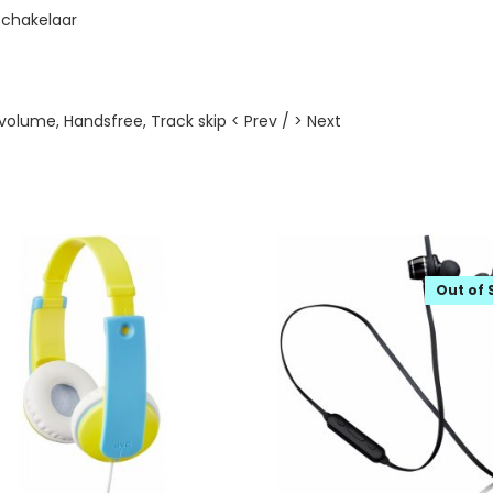
schakelaar
volume, Handsfree, Track skip < Prev / > Next
Out of 