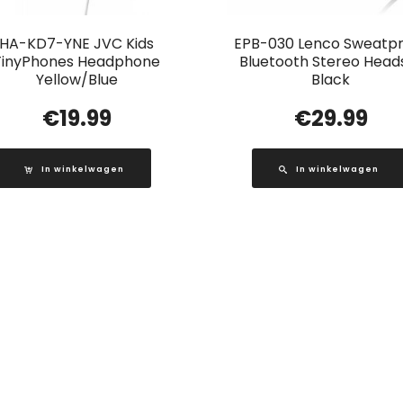
HA-KD7-YNE JVC Kids
EPB-030 Lenco Sweatp
TinyPhones Headphone
Bluetooth Stereo Head
Yellow/Blue
Black
€
19.99
€
29.99
In winkelwagen
In winkelwagen