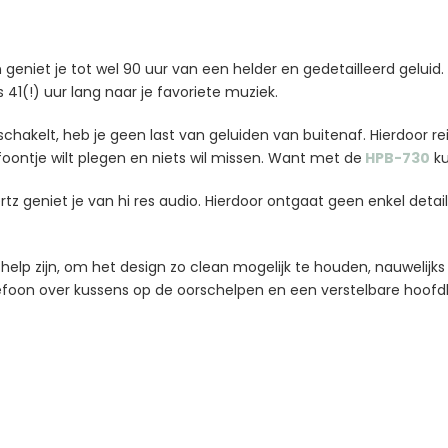
geniet je tot wel 90 uur van een helder en gedetailleerd geluid.
 41(!) uur lang naar je favoriete muziek.
akelt, heb je geen last van geluiden van buitenaf. Hierdoor reis 
efoontje wilt plegen en niets wil missen. Want met de
HPB-730
ku
tz geniet je van hi res audio. Hierdoor ontgaat geen enkel detai
elp zijn, om het design zo clean mogelijk te houden, nauwelijk
lefoon over kussens op de oorschelpen en een verstelbare hoofdb