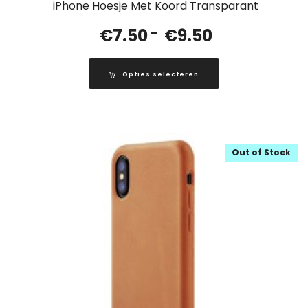
iPhone Hoesje Met Koord Transparant
Prijsklasse:
€
7.50
-
€
9.50
€7.50
tot
Opties selecteren
€9.50
Out of Stock