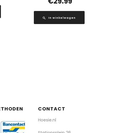
€
29.99
In winkelwagen
ETHODEN
CONTACT
Hoesie.nl
Stationsplein 26