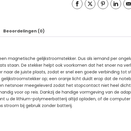
Beoordelingen (0)
een magnetische gelijkstroomstekker. Dus als iemand per ongelu
ats staan. De stekker helpt ook voorkomen dat het snoer na verloop
 naar de juiste plaats, zodat er snel een goede verbinding tot 
e gelijkstroomstekker op; een oranje licht duidt erop dat de not
een netsnoer meegeleverd zodat het stopcontact niet heel dichtbi
andig voor op reis. Dankzij de handige vormgeving van de adapt
 u de lithium-polymeerbatterij altijd opladen, of de computer n
 stroom bij gebruik zonder batterij.