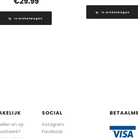
€
29.99
In winkelwagen
In winkelwagen
AKELIJK
SOCIAL
BETAALM
tellen en op
Instagram
maatwerk?
Facebook