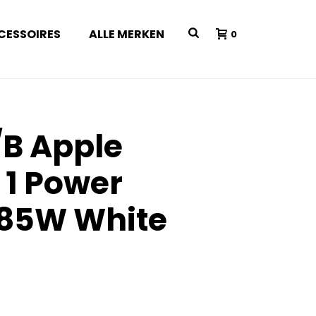
CESSOIRES
ALLE MERKEN
0
B Apple
1 Power
 85W White