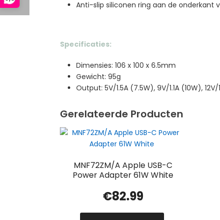
Anti-slip siliconen ring aan de onderkant v
Specificaties:
Dimensies: 106 x 100 x 6.5mm
Gewicht: 95g
Output: 5V/1.5A (7.5W), 9V/1.1A (10W), 12V/
Gerelateerde Producten
MNF72ZM/A Apple USB-C
Power Adapter 61W White
€
82.99