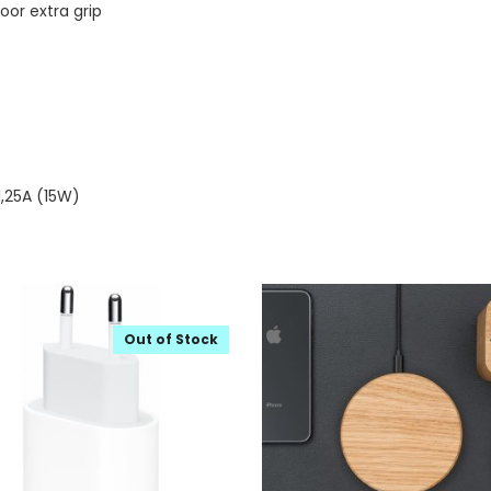
oor extra grip
1,25A (15W)
Out of Stock