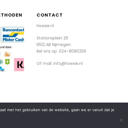
ETHODEN
CONTACT
Hoesie.nl
Stationsplein 26
6512 AB Nijmegen
Bel ons op:
024-8080256
Of mail: info@hoesie.nl
rgaat met het gebruiken van de website, gaan we er vanuit dat je