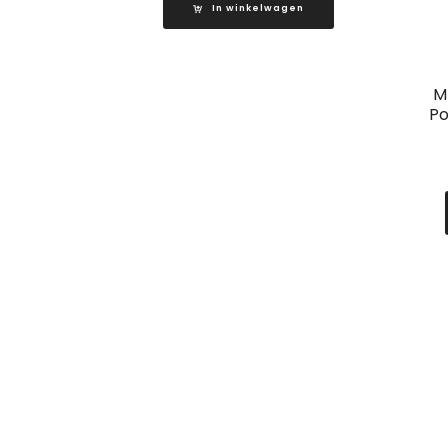
In winkelwagen
M
Po