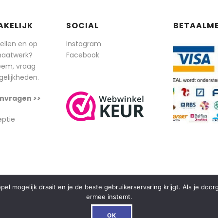
AKELIJK
SOCIAL
BETAALM
tellen en op
Instagram
maatwerk?
Facebook
eem, vraag
elijkheden.
nvragen >>
eptie
l mogelijk draait en je de beste gebruikerservaring krijgt. Als je doo
ermee instemt.
OK