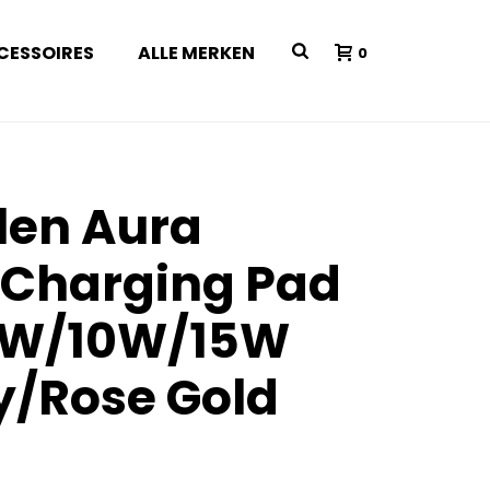
CESSOIRES
ALLE MERKEN
0
en Aura
 Charging Pad
.5W/10W/15W
y/Rose Gold