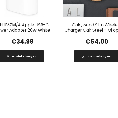
HJE3ZM/A Apple USB-C
Oakywood Slim Wirele
wer Adapter 20W White
Charger Oak Steel – Qi o
€
34.99
€
64.00
In winkelwagen
In winkelwagen