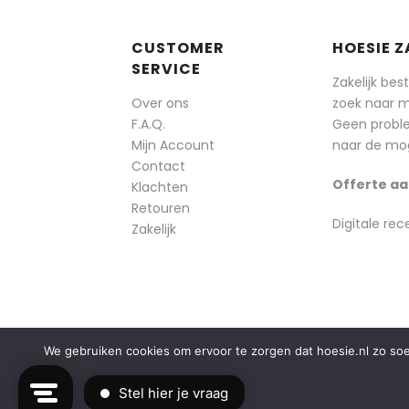
CUSTOMER
HOESIE Z
SERVICE
Zakelijk bes
Over ons
zoek naar 
F.A.Q.
Geen probl
Mijn Account
naar de mog
Contact
Offerte aa
Klachten
Retouren
Digitale rec
Zakelijk
We gebruiken cookies om ervoor te zorgen dat hoesie.nl zo soepe