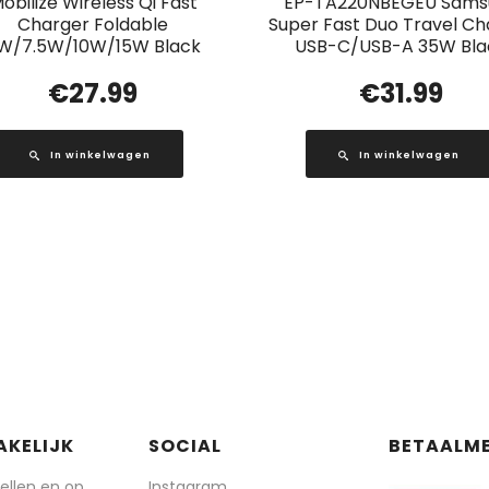
obilize Wireless Qi Fast
EP-TA220NBEGEU Sams
Charger Foldable
Super Fast Duo Travel Ch
W/7.5W/10W/15W Black
USB-C/USB-A 35W Bla
€
27.99
€
31.99
In winkelwagen
In winkelwagen
AKELIJK
SOCIAL
BETAALM
tellen en op
Instagram