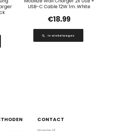
ung
Mobilize Wall Charger 2x USB +
arger
USB-C Cable 12W 1m. White
ck
€
18.99
In winkelwagen
ETHODEN
CONTACT
Hoesie.nl