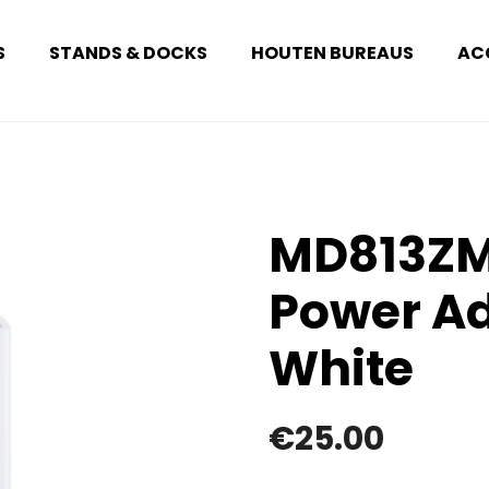
S
STANDS & DOCKS
HOUTEN BUREAUS
AC
MD813ZM
Power A
White
€
25.00