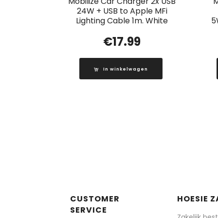
Mobilize Car Charger 2x USB
M
24W + USB to Apple MFi
Lighting Cable 1m. White
5
€
17.99
In winkelwagen
CUSTOMER
HOESIE Z
SERVICE
Zakelijk bes