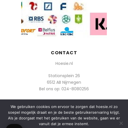
CONTACT
Hoesie.nl
Stationsplein 26
6512 AB Nijmegen
Bel ons op:
024-8080256
Of mail: info@hoesie.nl
We gebruiken cookies om ervoor te zorgen dat hoesie.nl zo
soepel mogelijk draait en je de beste gebruikerservaring krijgt.
Als je doorgaat met het gebruiken van de website, gaan we er
vanuit dat je ermee instemt.