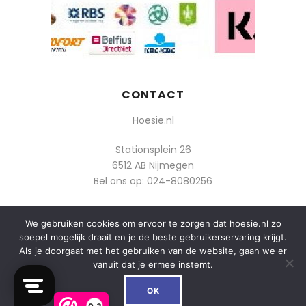
CONTACT
Hoesie.nl
Stationsplein 26
6512 AB Nijmegen
Bel ons op:
024-8080256
Of mail: info@hoesie.nl
We gebruiken cookies om ervoor te zorgen dat hoesie.nl zo
soepel mogelijk draait en je de beste gebruikerservaring krijgt.
Als je doorgaat met het gebruiken van de website, gaan we er
vanuit dat je ermee instemt.
0
© 2014-2025 Boozt - Hoesie.nl. All rights reserved.
OK
algemene voorwaarden