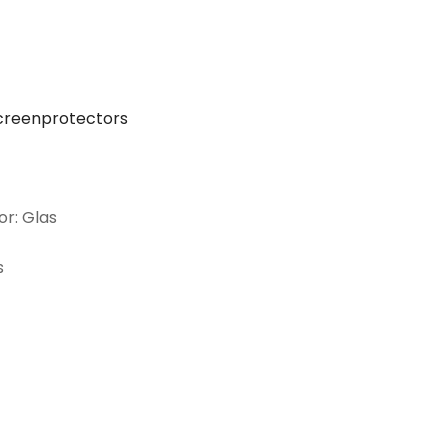
creenprotectors
or: Glas
s