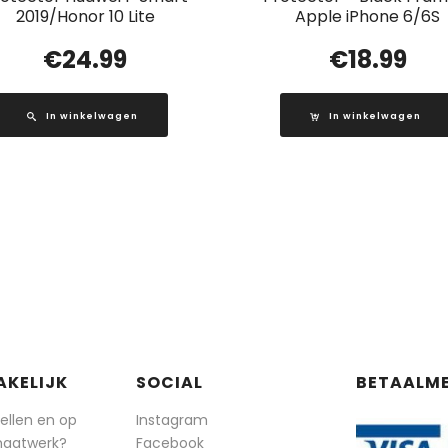
2019/Honor 10 Lite
Apple iPhone 6/6S
€
24.99
€
18.99
In winkelwagen
In winkelwagen
AKELIJK
SOCIAL
BETAALM
tellen en op
Instagram
maatwerk?
Facebook