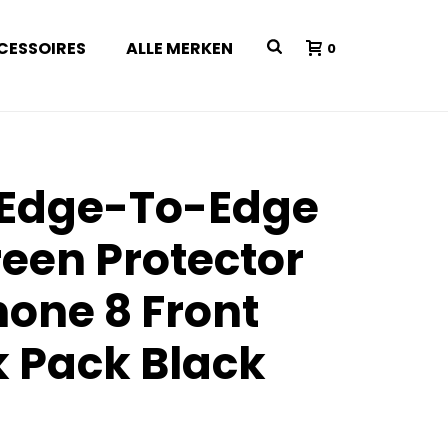
CESSOIRES
ALLE MERKEN
0
 Edge-To-Edge
reen Protector
hone 8 Front
 Pack Black