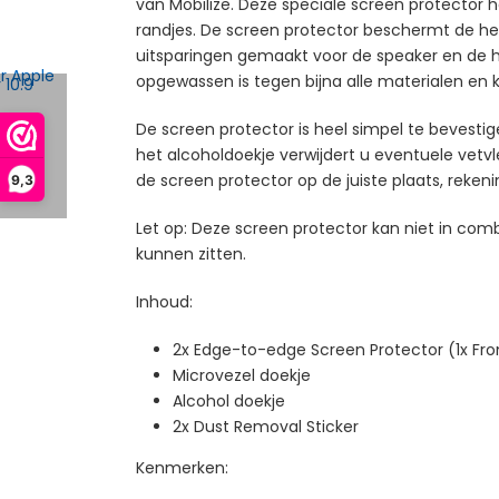
van Mobilize. Deze speciale screen protector 
randjes. De screen protector beschermt de hele
uitsparingen gemaakt voor de speaker en de h
opgewassen is tegen bijna alle materialen en kra
De screen protector is heel simpel te bevesti
het alcoholdoekje verwijdert u eventuele vetvle
de screen protector op de juiste plaats, reke
9,3
Let op: Deze screen protector kan niet in com
kunnen zitten.
Inhoud:
2x Edge-to-edge Screen Protector (1x Fron
Microvezel doekje
Alcohol doekje
2x Dust Removal Sticker
Kenmerken: