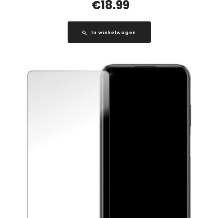
€
18.99
In winkelwagen