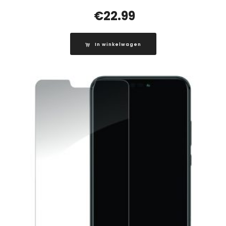
€
22.99
In winkelwagen