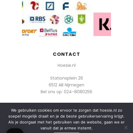
CONTACT
Hoesie.nl
Stationsplein 26
6512 AB Nijmegen
Bel ons op:
024-8080256
Of mail: info@hoesie.nl
We gebruiken cookies om ervoor te zorgen dat hoesie.nl zo
soepel mogelijk draait en je de beste gebruikerservaring krijgt.
Als je doorgaat met het gebruiken van de website, gaan we er
vanuit dat je ermee instemt.