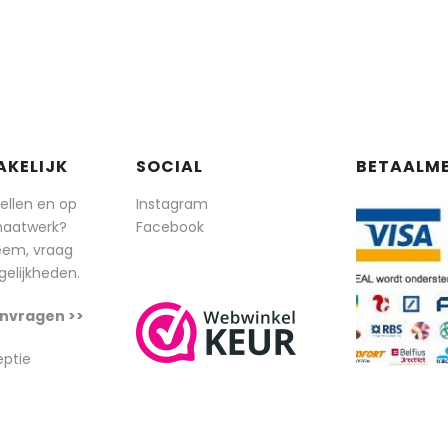
AKELIJK
SOCIAL
BETAALM
tellen en op
Instagram
maatwerk?
Facebook
eem, vraag
elijkheden.
nvragen >>
eptie