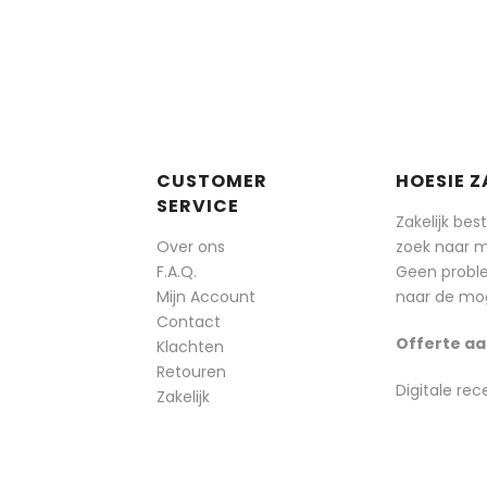
CUSTOMER
HOESIE Z
SERVICE
Zakelijk bes
Over ons
zoek naar 
F.A.Q.
Geen probl
Mijn Account
naar de mog
Contact
Offerte aa
Klachten
Retouren
Digitale rec
Zakelijk