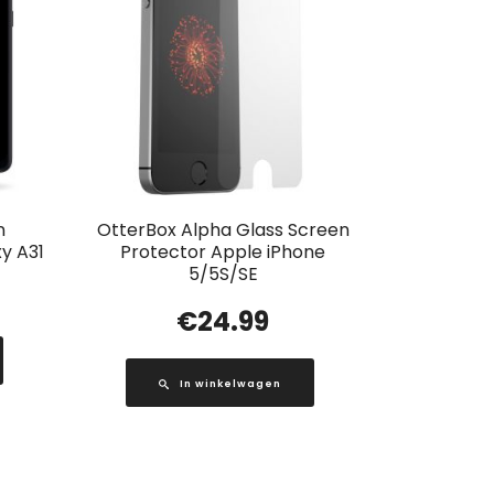
n
OtterBox Alpha Glass Screen
y A31
Protector Apple iPhone
5/5S/SE
€
24.99
In winkelwagen