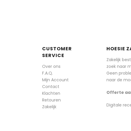
CUSTOMER
HOESIE Z
SERVICE
Zakelijk bes
Over ons
zoek naar 
F.A.Q.
Geen probl
Mijn Account
naar de mog
Contact
Offerte aa
Klachten
Retouren
Digitale rec
Zakelijk