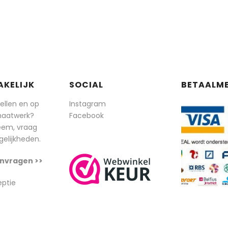
AKELIJK
SOCIAL
BETAALM
tellen en op
Instagram
maatwerk?
Facebook
eem, vraag
elijkheden.
nvragen >>
eptie