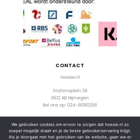
CONTACT
Hoesie.nl
Stationsplein 26
6512 AB Nijmegen
Bel ons op:
024-8080256
Of mail: info@hoesie.nl
We gebruiken cookies om ervoor te zorgen dat hoesie.nl zo
soepel mogelijk draait en je de beste gebruikerservaring krijgt.
Als je doorgaat met het gebruiken van de website, gaan we er