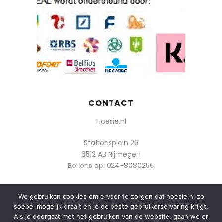
CONTACT
Hoesie.nl
Stationsplein 26
6512 AB Nijmegen
Bel ons op:
024-8080256
Of mail: info@hoesie.nl
We gebruiken cookies om ervoor te zorgen dat hoesie.nl zo
soepel mogelijk draait en je de beste gebruikerservaring krijgt.
Als je doorgaat met het gebruiken van de website, gaan we er