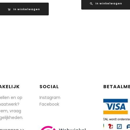
In winkelwagen
In winkelwagen
AKELIJK
SOCIAL
BETAALM
tellen en op
Instagram
maatwerk?
Facebook
eem, vraag
elijkheden.