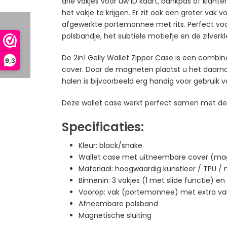
drie vakjes voor uw ID kaart, bankpas of klant
het vakje te krijgen. Er zit ook een groter va
afgewerkte portemonnee met rits. Perfect voor 
polsbandje, het subtiele motiefje en de zilver
De 2in1 Gelly Wallet Zipper Case is een combin
9,3
cover. Door de magneten plaatst u het daarna 
halen is bijvoorbeeld erg handig voor gebruik 
Deze wallet case werkt perfect samen met de 
Specificaties:
Kleur: black/snake
Wallet case met uitneembare cover (ma
Materiaal: hoogwaardig kunstleer / TPU /
Binnenin: 3 vakjes (1 met slide functie) en 
Voorop: vak (portemonnee) met extra vakj
Afneembare polsband
Magnetische sluiting