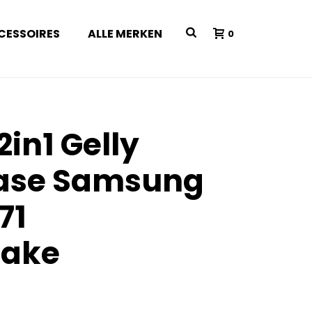
CESSOIRES
ALLE MERKEN
0
2in1 Gelly
Case Samsung
71
nake