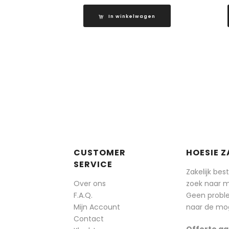
In winkelwagen
CUSTOMER
HOESIE Z
SERVICE
Zakelijk bes
Over ons
zoek naar 
F.A.Q.
Geen probl
Mijn Account
naar de mog
Contact