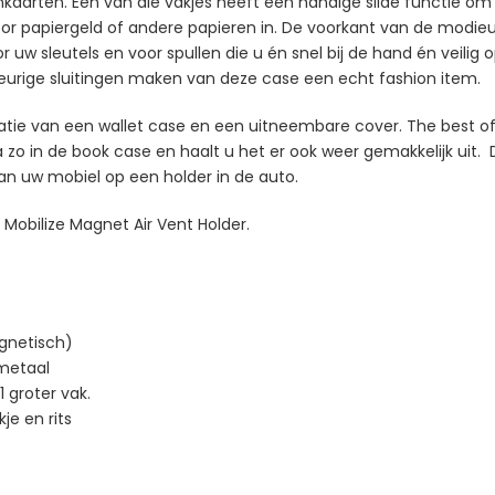
enkaarten. Eén van die vakjes heeft een handige slide functie o
k voor papiergeld of andere papieren in. De voorkant van de modie
uw sleutels en voor spullen die u én snel bij de hand én veilig
kleurige sluitingen maken van deze case een echt fashion item.
atie van een wallet case en een uitneembare cover. The best of 
zo in de book case en haalt u het er ook weer gemakkelijk uit. 
van uw mobiel op een holder in de auto.
Mobilize Magnet Air Vent Holder.
gnetisch)
 metaal
1 groter vak.
e en rits