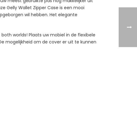
m uw meest gebruikte pas nog makkelijker uit
uze Gelly Wallet Zipper Case is een mooi
 opgeborgen wil hebben. Het elegante
both worlds! Plaats uw mobiel in de flexibele
De mogelijkheid om de cover er uit te kunnen