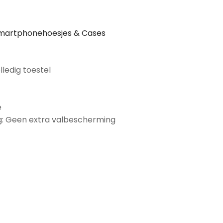
martphonehoesjes & Cases
lledig toestel
e
: Geen extra valbescherming