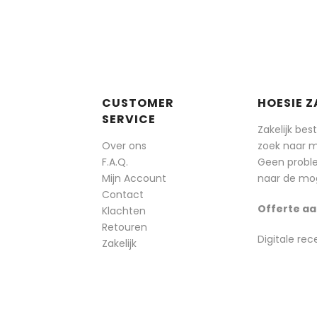
CUSTOMER
HOESIE Z
SERVICE
Zakelijk bes
Over ons
zoek naar 
F.A.Q.
Geen probl
Mijn Account
naar de mog
Contact
Offerte aa
Klachten
Retouren
Digitale rec
Zakelijk