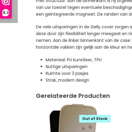
met structuur. Aan de binnenkant is hij afgewe
van uw toestel tegen eventuele beschadiginge
9,3
een geïntegreerde magneet. De randen van de c
De vele uitsparingen in de Gelly cover zorgen 
deze door zijn flexibiliteit langer meegaat e
nemen. Aan de linker binnenkant van de case zit
horizontale vakken zijn gelijk aan de kleur en 
Materiaal: PU kunstleer, TPU
Nuttige uitsparingen
Ruimte voor 3 pasjes
Strak, modern design
Gerelateerde Producten
Out of Stock