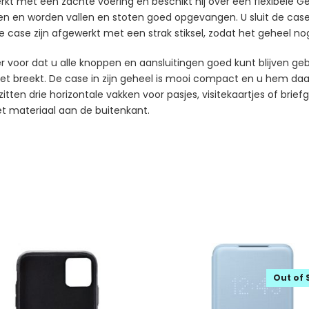
rkt met een zachte voering en beschikt hij over een flexibele G
n en worden vallen en stoten goed opgevangen. U sluit de case
ase zijn afgewerkt met een strak stiksel, zodat het geheel nog
er voor dat u alle knoppen en aansluitingen goed kunt blijven geb
n niet breekt. De case in zijn geheel is mooi compact en u hem 
ten drie horizontale vakken voor pasjes, visitekaartjes of brief
het materiaal aan de buitenkant.
Out of 