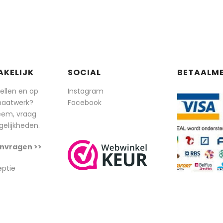
AKELIJK
SOCIAL
BETAALM
tellen en op
Instagram
maatwerk?
Facebook
eem, vraag
elijkheden.
nvragen >>
eptie