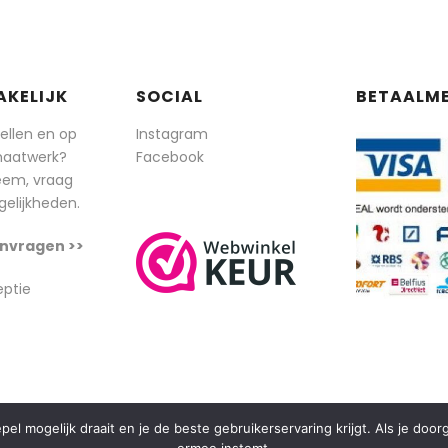
AKELIJK
SOCIAL
BETAALM
tellen en op
Instagram
maatwerk?
Facebook
eem, vraag
elijkheden.
nvragen >>
eptie
l mogelijk draait en je de beste gebruikerservaring krijgt. Als je doo