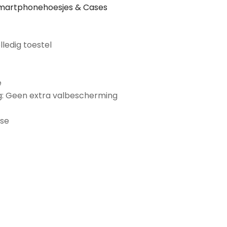
martphonehoesjes & Cases
lledig toestel
e
: Geen extra valbescherming
ase