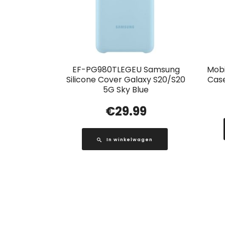
EF-PG980TLEGEU Samsung
Mobi
Silicone Cover Galaxy S20/S20
Case
5G Sky Blue
€
29.99
In winkelwagen