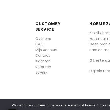
CUSTOMER
HOESIE Z
SERVICE
Zakelijk bes
Over ons
zoek naar 
F.A.Q.
Geen probl
Mijn Account
naar de mog
Contact
Offerte aa
Klachten
Retouren
Digitale rec
Zakelijk
We gebruiken cookies om ervoor te zorgen dat hoesie.nl zo soepe