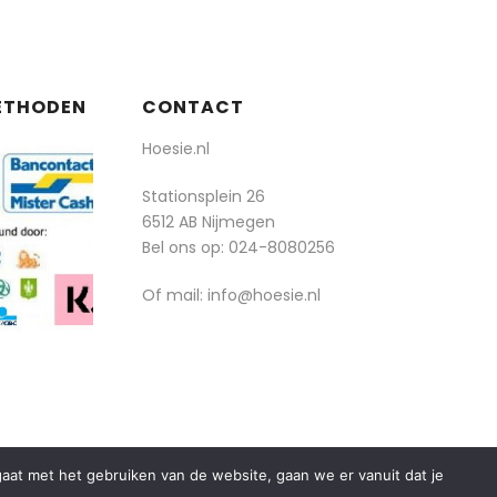
ETHODEN
CONTACT
Hoesie.nl
Stationsplein 26
6512 AB Nijmegen
Bel ons op:
024-8080256
Of mail: info@hoesie.nl
rgaat met het gebruiken van de website, gaan we er vanuit dat je