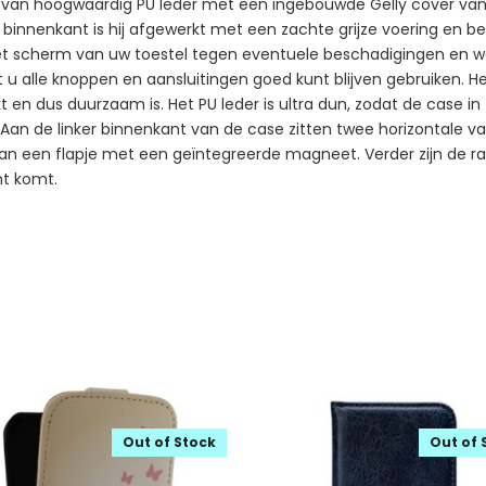
t van hoogwaardig PU leder met een ingebouwde Gelly cover van
e binnenkant is hij afgewerkt met een zachte grijze voering en be
j het scherm van uw toestel tegen eventuele beschadigingen en
at u alle knoppen en aansluitingen goed kunt blijven gebruiken. H
eekt en dus duurzaam is. Het PU leder is ultra dun, zodat de case 
an de linker binnenkant van de case zitten twee horizontale vak
l van een flapje met een geïntegreerde magneet. Verder zijn de
ht komt.
Out of Stock
Out of 