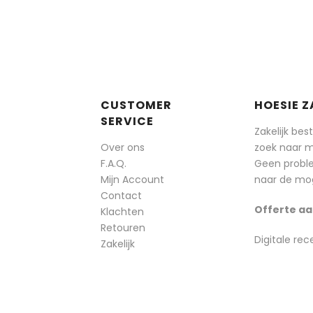
CUSTOMER
HOESIE Z
SERVICE
Zakelijk bes
Over ons
zoek naar 
F.A.Q.
Geen probl
Mijn Account
naar de mog
Contact
Offerte aa
Klachten
Retouren
Digitale rec
Zakelijk