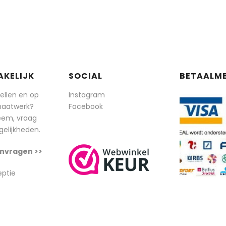
AKELIJK
SOCIAL
BETAALM
tellen en op
Instagram
maatwerk?
Facebook
eem, vraag
elijkheden.
nvragen >>
eptie