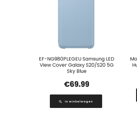
EF-NG980PLEGEU Samsung LED
Mob
View Cover Galaxy S20/S20 5G
H
Sky Blue
€
69.99
In winkelwagen