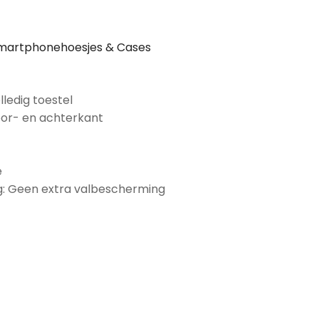
martphonehoesjes & Cases
lledig toestel
oor- en achterkant
e
: Geen extra valbescherming