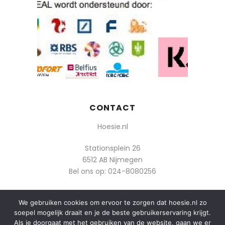
CONTACT
Hoesie.nl
Stationsplein 26
6512 AB Nijmegen
Bel ons op:
024-8080256
Of mail: info@hoesie.nl
We gebruiken cookies om ervoor te zorgen dat hoesie.nl zo
soepel mogelijk draait en je de beste gebruikerservaring krijgt.
Als je doorgaat met het gebruiken van de website, gaan we er