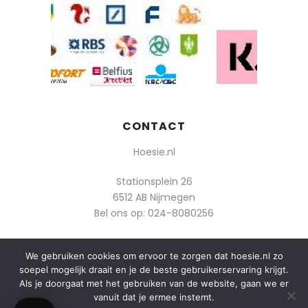
CONTACT
Hoesie.nl
Stationsplein 26
6512 AB Nijmegen
Bel ons op:
024-8080256
Of mail: info@hoesie.nl
We gebruiken cookies om ervoor te zorgen dat hoesie.nl zo
soepel mogelijk draait en je de beste gebruikerservaring krijgt.
Als je doorgaat met het gebruiken van de website, gaan we er
vanuit dat je ermee instemt.