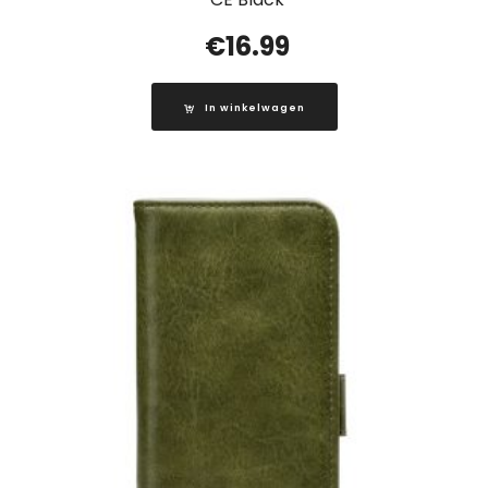
€
16.99
In winkelwagen