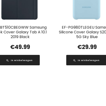
-BT510CBEGWW Samsung
EF-PG980TLEGEU Sams
k Cover Galaxy Tab A 10.1
Silicone Cover Galaxy S2
2019 Black
5G Sky Blue
€
49.99
€
29.99
In winkelwagen
In winkelwagen