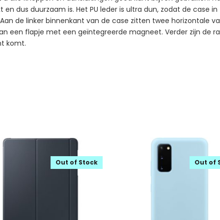
eekt en dus duurzaam is. Het PU leder is ultra dun, zodat de case 
an de linker binnenkant van de case zitten twee horizontale vak
l van een flapje met een geïntegreerde magneet. Verder zijn de
ht komt.
Out of Stock
Out of 