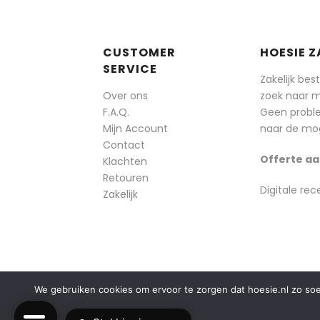
CUSTOMER
HOESIE Z
SERVICE
Zakelijk bes
Over ons
zoek naar 
F.A.Q.
Geen probl
Mijn Account
naar de mog
Contact
Offerte aa
Klachten
Retouren
Digitale rec
Zakelijk
We gebruiken cookies om ervoor te zorgen dat hoesie.nl zo soepe