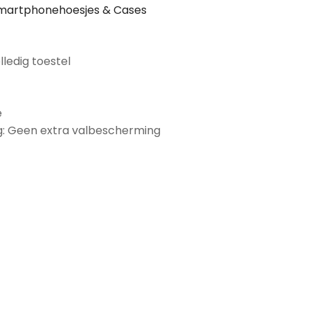
martphonehoesjes & Cases
lledig toestel
e
: Geen extra valbescherming