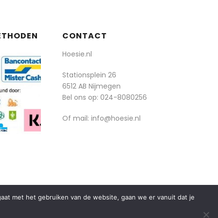
ETHODEN
CONTACT
Hoesie.nl
Stationsplein 26
6512 AB Nijmegen
Bel ons op:
024-8080256
Of mail: info@hoesie.nl
rgaat met het gebruiken van de website, gaan we er vanuit dat je