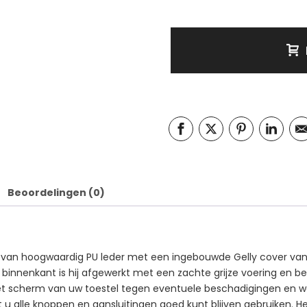
Beoordelingen (0)
t van hoogwaardig PU leder met een ingebouwde Gelly cover van
e binnenkant is hij afgewerkt met een zachte grijze voering en be
j het scherm van uw toestel tegen eventuele beschadigingen en
at u alle knoppen en aansluitingen goed kunt blijven gebruiken. H