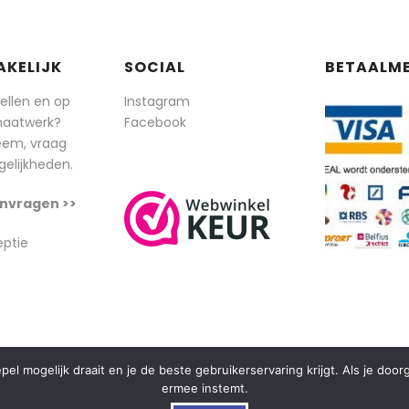
AKELIJK
SOCIAL
BETAALM
tellen en op
Instagram
maatwerk?
Facebook
eem, vraag
elijkheden.
nvragen >>
eptie
l mogelijk draait en je de beste gebruikerservaring krijgt. Als je doo
ermee instemt.