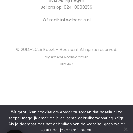
6512 AB Nijmegen
Bel ons op:
024-8080256
Of mail: info@hoesie.nl
© 2014-2025 Boozt - Hoesie.nl. All rights reserved.
algemene voorwaarden
privacy
We gebruiken cookies om ervoor te zorgen dat hoesie.nl zo
soepel mogelijk draait en je de beste gebruikerservaring krijgt.
Als je doorgaat met het gebruiken van de website, gaan we er
vanuit dat je ermee instemt.