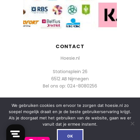
CONTACT
Hoesie.nl
Stationsplein 26
6512 AB Nijmegen
Bel ons op:
024-8080256
Of mail: info@hoesie.nl
We gebruiken cookies om ervoor te zorgen dat hoesie.nl zo
soepel mogelijk draait en je de beste gebruikerservaring krijgt.
Als je doorgaat met het gebruiken van de website, gaan we er
vanuit dat je ermee instemt.
0
© 2014-2025 Boozt - Hoesie.nl. All rights reserved.
OK
algemene voorwaarden