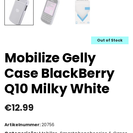
Out of Stock
Mobilize Gelly
Case BlackBerry
Q10 Milky White
€
12.99
Artikelnummer:
20756