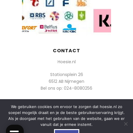
CONTACT
Hoesie.nl
Stationsplein 26
6512 AB Nijmegen
Bel ons op:
024-8080256
Of mail: info@hoesie.nl
We gebruiken cookies om ervoor te zorgen dat hoesie.nl zo
soepel mogelijk draait en je de beste gebruikerservaring krijgt.
Als je doorgaat met het gebruiken van de website, gaan we er
vanuit dat je ermee instemt.
0
© 2014-2025 Boozt - Hoesie.nl. All rights reserved.