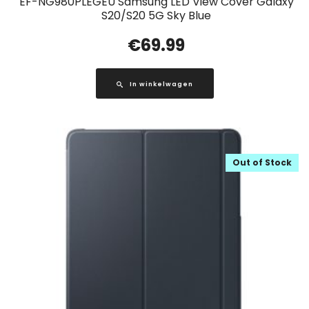
EF-NG980PLEGEU Samsung LED View Cover Galaxy
S20/S20 5G Sky Blue
€
69.99
In winkelwagen
Out of Stock