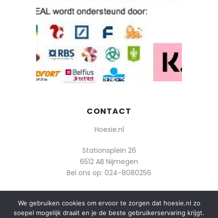
CONTACT
Hoesie.nl
Stationsplein 26
6512 AB Nijmegen
Bel ons op:
024-8080256
Of mail: info@hoesie.nl
We gebruiken cookies om ervoor te zorgen dat hoesie.nl zo
soepel mogelijk draait en je de beste gebruikerservaring krijgt.