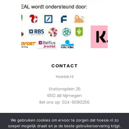
CONTACT
Hoesie.nl
Stationsplein 26
6512 AB Nijmegen
Bel ons op:
024-8080256
Of mail: info@hoesie.nl
We gebruiken cookies om ervoor te zorgen dat hoesie.nl zo
soepel mogelijk draait en je de beste gebruikerservaring krijgt.