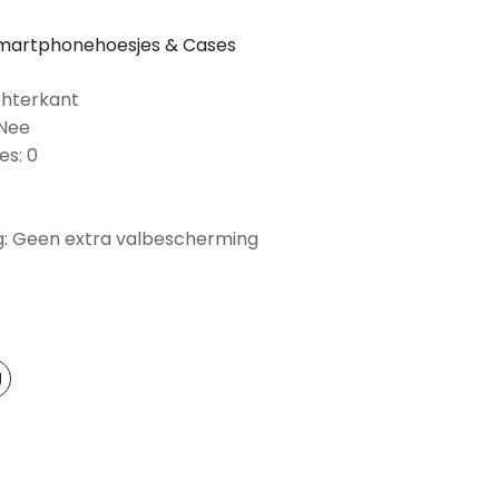
martphonehoesjes & Cases
chterkant
 Nee
es: 0
: Geen extra valbescherming