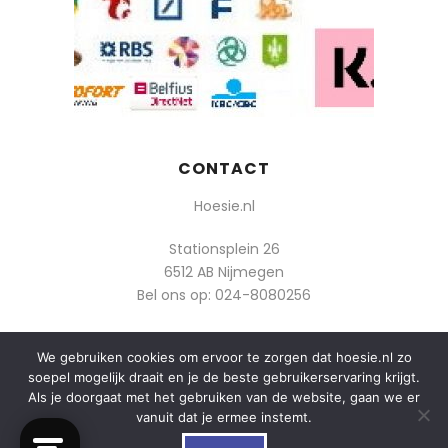
CONTACT
Hoesie.nl
Stationsplein 26
6512 AB Nijmegen
Bel ons op:
024-8080256
Of mail: info@hoesie.nl
We gebruiken cookies om ervoor te zorgen dat hoesie.nl zo
soepel mogelijk draait en je de beste gebruikerservaring krijgt.
Als je doorgaat met het gebruiken van de website, gaan we er
vanuit dat je ermee instemt.
0
© 2014-2025 Boozt - Hoesie.nl. All rights reserved.