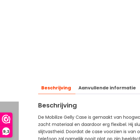
Beschrijving
Aanvullende informatie
Beschrijving
De Mobilize Gelly Case is gemaakt van hoogwaa
zacht materiaal en daardoor erg flexibel. Hij 
slijtvastheid. Doordat de case voorzien is va
9,3
telefoon zal namelijk nooit plat op zijn beeld