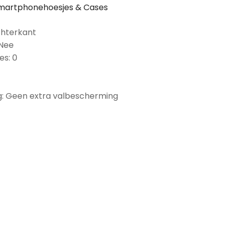
martphonehoesjes & Cases
chterkant
 Nee
es: 0
: Geen extra valbescherming