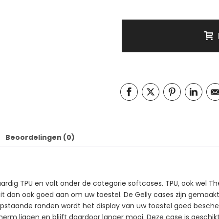
Beoordelingen (0)
rdig TPU en valt onder de categorie softcases. TPU, ook wel The
sluit dan ook goed aan om uw toestel. De Gelly cases zijn gemaa
n opstaande randen wordt het display van uw toestel goed besch
scherm liggen en blijft daardoor langer mooi. Deze case is geschi