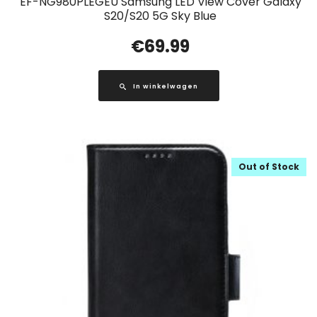
EF-NG980PLEGEU Samsung LED View Cover Galaxy
S20/S20 5G Sky Blue
€
69.99
In winkelwagen
Out of Stock