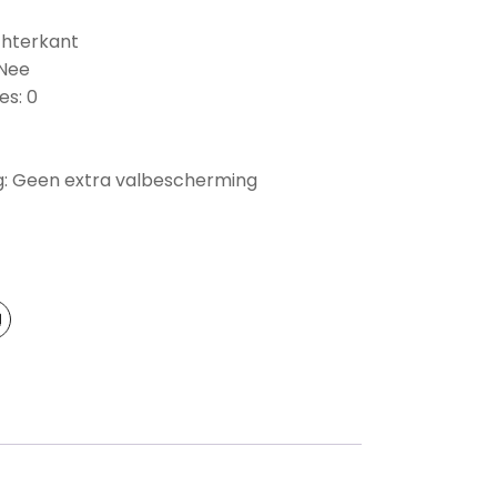
chterkant
 Nee
es: 0
: Geen extra valbescherming