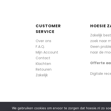
CUSTOMER
HOESIE Z
SERVICE
Zakelijk bes
Over ons
zoek naar 
F.A.Q.
Geen probl
Mijn Account
naar de mog
Contact
Offerte aa
Klachten
Retouren
Digitale rec
Zakelijk
We gebruiken cookies om ervoor te zorgen dat hoesie.nl zo soepe