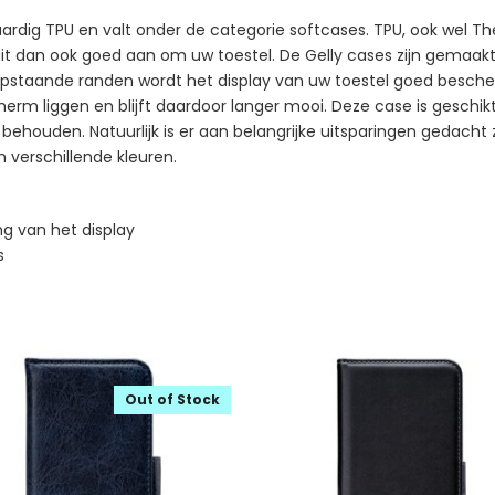
rdig TPU en valt onder de categorie softcases. TPU, ook wel The
sluit dan ook goed aan om uw toestel. De Gelly cases zijn gemaa
n opstaande randen wordt het display van uw toestel goed besch
scherm liggen en blijft daardoor langer mooi. Deze case is geschi
 behouden. Natuurlijk is er aan belangrijke uitsparingen gedacht
in verschillende kleuren.
g van het display
s
Out of Stock