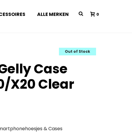
CESSOIRES
ALLE MERKEN
0
Out of Stock
 Gelly Case
0/X20 Clear
martphonehoesjes & Cases