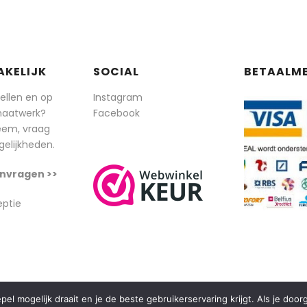
AKELIJK
SOCIAL
BETAALM
tellen en op
Instagram
maatwerk?
Facebook
eem, vraag
elijkheden.
nvragen >>
eptie
l mogelijk draait en je de beste gebruikerservaring krijgt. Als je doo