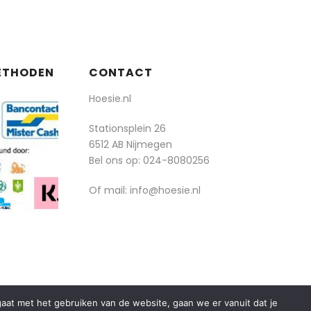
ETHODEN
CONTACT
Hoesie.nl
Stationsplein 26
6512 AB Nijmegen
Bel ons op:
024-8080256
Of mail: info@hoesie.nl
rgaat met het gebruiken van de website, gaan we er vanuit dat je